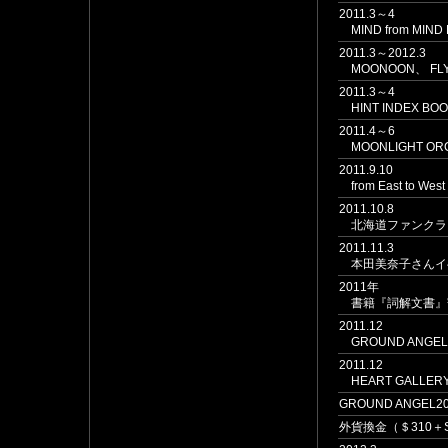
2011.3～4
MIND from MIND
2011.3～2012.3
MOONOON、 FLYI
2011.3～4
HINT INDEX BOO
2011.4～6
MOONLIGHT OR
2011.9.10
from East to 
2011.10.8
北海道ファンクラ
2011.11.3
本田美奈子さんイベン
2011年
書籍『詞解文書』
2011.12
GROUND ANGEL ×
2011.12
HEART GALLER
GROUND ANGEL2
外貨換金（＄310＋