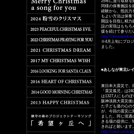
25年に渡り取材
同様の保養施設を
経験から、抵抗力
もよい方法は保養
開設を目指し精力的
設の実現はもちろ
援を続けて参りた
http://okinawa-kum
※4月上旬にプロ
ました。
■あしなが東北レ
東日本大震災で、
「震災孤児」は2
は1327人にもの
阪神淡路大震災後
た子ども達の心の
が、今回の震災に
ました。同じ境遇
きる場の提供に、MI
きればと願います
http://www.ashinag