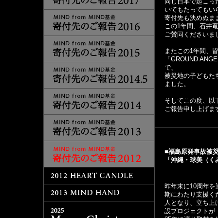
同じ日本で起こっ
いてもたってもい
寄付先も決めぬままに
この1年間、石井竜
ご賛同くださいま
またこの1年間、
「GROUND ANG
で、
被災地の子どもた
ました。
そしてこの度、以
ご報告申し上げま
■福島原発事故被
「沖縄・球美（く
昨年末に10周年を迎
期にわたり支援く
人となり、立ち上
設プロジェクトが