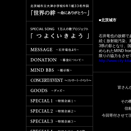
■北茨城市
石井竜也の故郷で
続く放射能汚染、
3県の影となり、
められたMIND f
限りの協力をさせ
http://www.city-kita
皆さんか
その
信
今回寄付させて